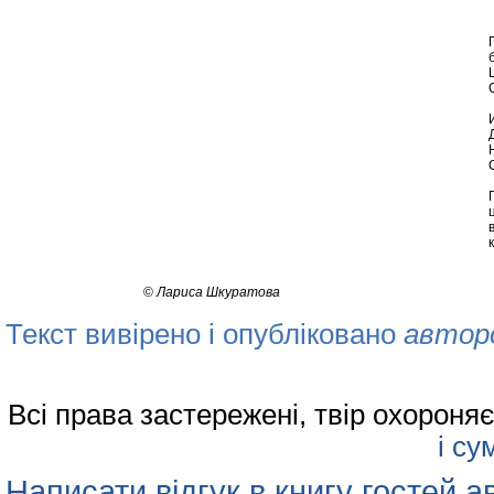
©
Лариса Шкуратова
Текст вивірено і опубліковано
автор
Всі права застережені, твір охорон
і су
Написати відгук в книгу гостей а