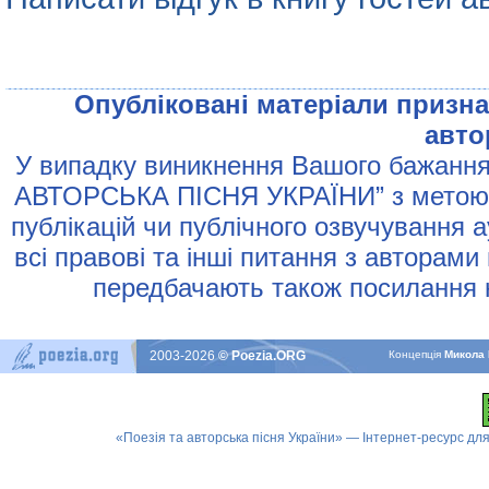
Опублiкованi матерiали признач
авто
У випадку виникнення Вашого бажання 
АВТОРСЬКА ПIСНЯ УКРАЇНИ” з метою р
публiкацiй чи публiчного озвучування 
всi правовi та iншi питання з авторами
передбачають також посилання н
2003-2026
© Poezia.ORG
Концепцiя
Микола 
«Поезія та авторська пісня України» — Інтернет-ресурс для