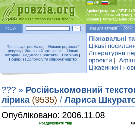
укр
рус
Архівні розділи:
АВТОРИ (П
Золотий поетичний фонд
|
України
|
Лiтоб'єднання Укр
пошук
вхiд для авторiв логін:
Пізнавальні та
Цікаві посилан
Про ресурс poezia.org
|
Новини редколегiї
ресурсу
|
Загальний архiв новин
|
Новим
Літературна пе
авторам
|
Редколегiя, контакти
|
Потрiбно
|
проекти
|
Афіша
Подяки за допомогу та співробітництво
Цікавинки і нов
???
»
Російськомовний тексто
лірика
(9535)
/
Лариса Шкурат
Опубліковано: 2006.11.08
Роздрукувати твір
Ла