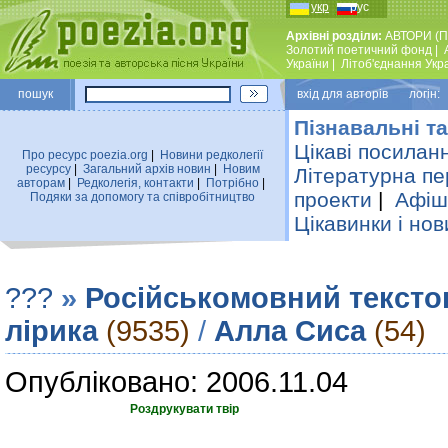
укр
рус
Архівні розділи:
АВТОРИ (П
Золотий поетичний фонд
|
України
|
Лiтоб'єднання Укр
пошук
вхiд для авторiв логін:
Пізнавальні та
Цікаві посилан
Про ресурс poezia.org
|
Новини редколегiї
ресурсу
|
Загальний архiв новин
|
Новим
Літературна пе
авторам
|
Редколегiя, контакти
|
Потрiбно
|
проекти
|
Афіша
Подяки за допомогу та співробітництво
Цікавинки і нов
???
»
Російськомовний тексто
лірика
(9535)
/
Алла Сиса
(54)
Опубліковано: 2006.11.04
Роздрукувати твір