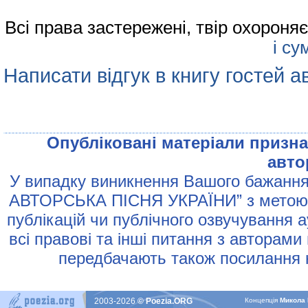
Всі права застережені, твір охорон
і су
Написати відгук в книгу гостей а
Опублiкованi матерiали признач
авто
У випадку виникнення Вашого бажання 
АВТОРСЬКА ПIСНЯ УКРАЇНИ” з метою р
публiкацiй чи публiчного озвучування 
всi правовi та iншi питання з авторами
передбачають також посилання н
2003-2026
© Poezia.ORG
Концепцiя
Микола 