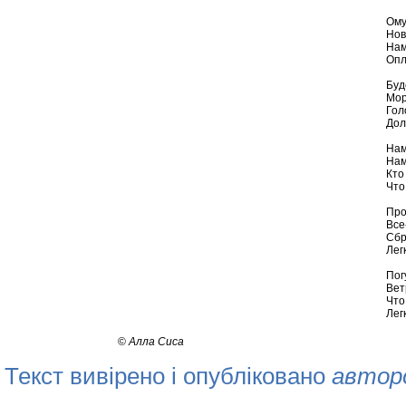
Ому
Нов
Нам
Опл
Буд
Мор
Гол
Дол
Нам
Нам
Кто
Что
Про
Все
Сбр
Лег
Пог
Вет
Что
Лег
©
Алла Сиса
Текст вивірено і опубліковано
автор