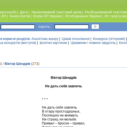
ерсоналії)
|
Дати
|
Україномовний текстовий архiв
|
Російськомовний текстови
я АП
|
Книги поетiв
|
Клуби АП України
|
Лiтоб'єднання України
|
Лiт. газета ре
пароль:
ні корисні розділи:
Аналiтика жанру
|
Цікаві посилання
|
Конкурси (лiтпремiї)
а концертів (виступів)
|
Iронiчнi картинки
|
Цікавинки і новини звідусіль
|
Кноп
5)
/
Віктор Шендрік
(273)
Віктор Шендрік
Не дать себя завлечь
* * *
Не дать себя завлечь
В отару простодушных,
Поспешно не внимать
Ни страху, ни мольбе.
Привал – бросок – привал,