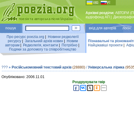
укр
рус
Архівні розділи:
АВТОРИ (П
аудiофонд АП
|
Дискографi
пошук
вхiд для авторiв логін:
Про ресурс poezia.org
|
Новини редколегiї
ресурсу
|
Загальний архiв новин
|
Новим
Пізнавальні та різноманіт
авторам
|
Редколегiя, контакти
|
Потрiбно
|
Найцiкавiшi проекти
|
Афіш
Подяки за допомогу та співробітництво
???
»
Російськомовний текстовий архів
(28880)
/
Універсальна лірика
(953
Опубліковано: 2006.11.01
Роздрукувати твір