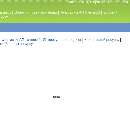
Авторiв: 415, творiв: 45649, mp3: 334
й архів
|
Золотий поетичний фонд
|
Аудiоархiв АП (укр+рос)
|
Золотий
сурсу
|
Фестивалi АП та поезiї
|
Літературна періодика
|
Книга гостей ресурсу
|
ки (банери) ресурсу
нет