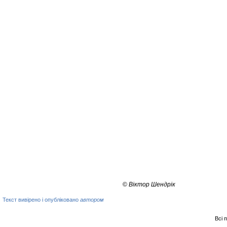
©
Віктор Шендрік
Текст вивірено і опубліковано
автором
Всі 