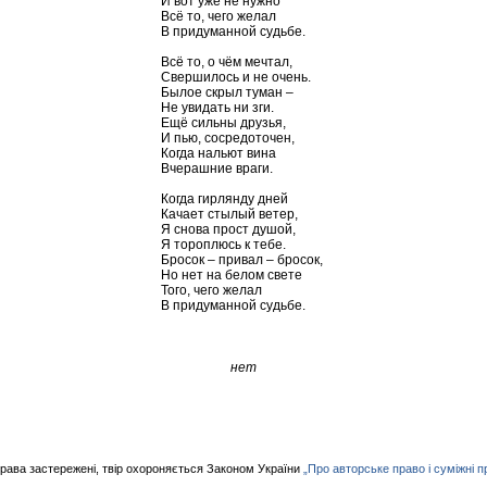
И вот уже не нужно
Всё то, чего желал
В придуманной судьбе.
Всё то, о чём мечтал,
Свершилось и не очень.
Былое скрыл туман –
Не увидать ни зги.
Ещё сильны друзья,
И пью, сосредоточен,
Когда нальют вина
Вчерашние враги.
Когда гирлянду дней
Качает стылый ветер,
Я снова прост душой,
Я тороплюсь к тебе.
Бросок – привал – бросок,
Но нет на белом свете
Того, чего желал
В придуманной судьбе.
нет
права застережені, твір охороняється Законом України
„Про авторське право і суміжні п