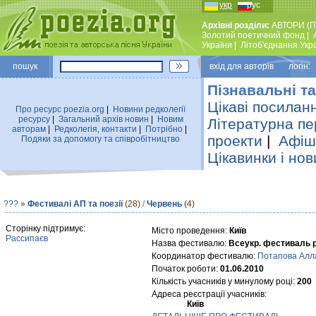
укр
рус
Архівні розділи:
АВТОРИ (П
Золотий поетичний фонд
|
України
|
Лiтоб'єднання Укр
пошук
вхiд для авторiв логін:
Пізнавальні та
Цікаві посилан
Про ресурс poezia.org
|
Новини редколегiї
ресурсу
|
Загальний архiв новин
|
Новим
Літературна пе
авторам
|
Редколегiя, контакти
|
Потрiбно
|
проекти
|
Афіша
Подяки за допомогу та співробітництво
Цікавинки і нов
???
»
Фестивалі АП та поезії
(28)
/
Червень
(4)
Сторінку підтримує:
Місто проведення:
Київ
Рассипаєв
Назва фестивалю:
Всеукр. фестиваль ро
Координатор фестивалю:
Потапова Алла
Початок роботи:
01.06.2010
Кількість учасників у минулому році:
200
Адреса реєстрації учасників:
Київ