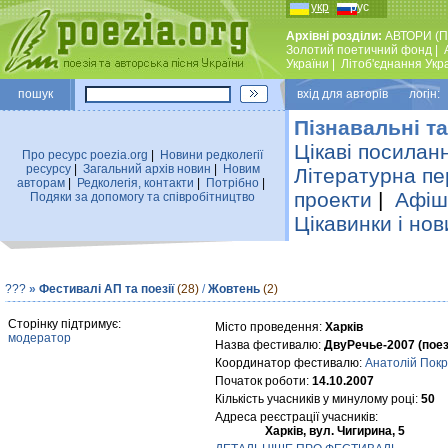
укр
рус
Архівні розділи:
АВТОРИ (П
Золотий поетичний фонд
|
України
|
Лiтоб'єднання Укр
пошук
вхiд для авторiв логін:
Пізнавальні та
Цікаві посилан
Про ресурс poezia.org
|
Новини редколегiї
ресурсу
|
Загальний архiв новин
|
Новим
Літературна пе
авторам
|
Редколегiя, контакти
|
Потрiбно
|
проекти
|
Афіша
Подяки за допомогу та співробітництво
Цікавинки і нов
???
»
Фестивалі АП та поезії
(28)
/
Жовтень
(2)
Сторінку підтримує:
Місто проведення:
Харків
модератор
Назва фестивалю:
ДвуРечье-2007 (поез
Координатор фестивалю:
Анатолій Покр
Початок роботи:
14.10.2007
Кількість учасників у минулому році:
50
Адреса реєстрації учасників:
Харків, вул. Чигирина, 5