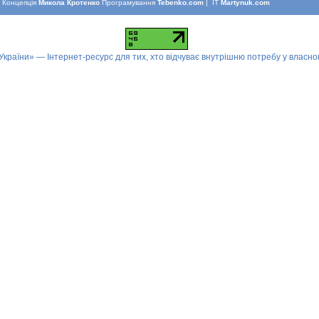
Концепцiя
Микола Кротенко
Програмування
Tebenko.com
| IT
Martynuk.com
 України» — Інтернет-ресурс для тих, хто відчуває внутрішню потребу у власн