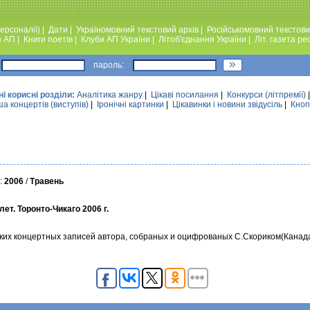
ерсоналії)
|
Дати
|
Україномовний текстовий архiв
|
Російськомовний текстови
я АП
|
Книги поетiв
|
Клуби АП України
|
Лiтоб'єднання України
|
Лiт. газета ре
пароль:
ні корисні розділи:
Аналiтика жанру
|
Цікаві посилання
|
Конкурси (лiтпремiї)
а концертів (виступів)
|
Iронiчнi картинки
|
Цікавинки і новини звідусіль
|
Кноп
у:
2006
/
Травень
ет. Торонто-Чикаго 2006 г.
редких концертных записей автора, собраных и оцифрованых С.Скориком(Канад