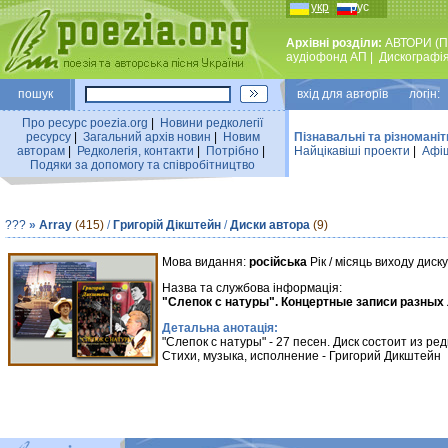
укр
рус
Архівні розділи:
АВТОРИ (П
аудiофонд АП
|
Дискографi
пошук
вхiд для авторiв логін:
Про ресурс poezia.org
|
Новини редколегiї
ресурсу
|
Загальний архiв новин
|
Новим
Пізнавальні та різноманіт
авторам
|
Редколегiя, контакти
|
Потрiбно
|
Найцiкавiшi проекти
|
Афіш
Подяки за допомогу та співробітництво
???
»
Array
(415)
/
Григорій Дікштейн
/
Диски автора
(9)
Мова видання:
російська
Рік / місяць виходу диск
Назва та службова інформація:
"Слепок с натуры". Концертные записи разных л
Детальна анотація:
"Слепок с натуры" - 27 песен. Диск состоит из 
Стихи, музыка, исполнение - Григорий Дикштейн