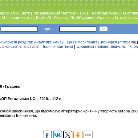
ерсоналії)
|
Дати
|
Україномовний текстовий архiв
|
Російськомовний текстови
я АП
|
Книги поетiв
|
Клуби АП України
|
Лiтоб'єднання України
|
Лiт. газета ре
пароль:
ні корисні розділи:
Аналiтика жанру
|
Цікаві посилання
|
Конкурси (лiтпремiї)
а концертів (виступів)
|
Iронiчнi картинки
|
Цікавинки і новини звідусіль
|
Кноп
0
/
Грудень
П Рогальська І. О. - 2010. - 112 с.
бою двоєкнижжя, що підсумовує літературно-критичну творчість автора 2000-х
нникам із Вінниччини.