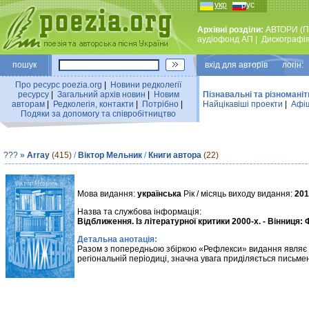
укр
рус
Архівні розділи:
АВТОРИ (П
аудiофонд АП
|
Дискографi
пошук
вхiд для авторiв логін:
Про ресурс poezia.org
|
Новини редколегiї
ресурсу
|
Загальний архiв новин
|
Новим
Пізнавальні та різноманіт
авторам
|
Редколегiя, контакти
|
Потрiбно
|
Найцiкавiшi проекти
|
Афіш
Подяки за допомогу та співробітництво
???
»
Array
(415)
/
Віктор Мельник
/
Книги автора
(22)
Мова видання:
українська
Рік / місяць виходу видання:
201
Назва та службова інформація:
Відближення. Із літературної критики 2000-х. - Вінниця: ФО
Детальна анотація:
Разом з попередньою збіркою «Рефлекси» видання являє со
регіональній періодиці, значна увага приділяється письме