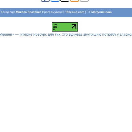
Концепцiя
Микола Кротенко
Програмування
Tebenko.com
| IT
Martynuk.com
 України» — Інтернет-ресурс для тих, хто відчуває внутрішню потребу у власн