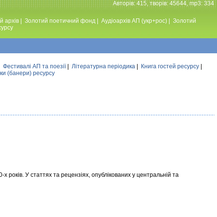
Авторiв: 415, творiв: 45644, mp3: 334
й архів
|
Золотий поетичний фонд
|
Аудiоархiв АП (укр+рос)
|
Золотий
сурсу
|
Фестивалi АП та поезiї
|
Літературна періодика
|
Книга гостей ресурсу
|
ки (банери) ресурсу
 років. У статтях та рецензіях, опублікованих у центральній та