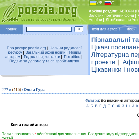
укр
рус
Архівні розділи:
АВТОРИ (П
Золотий поетичний фонд
|
України
|
Лiтоб'єднання Укр
пошук
вхiд для авторiв логін:
Пізнавальні та
Цікаві посилан
Про ресурс poezia.org
|
Новини редколегiї
ресурсу
|
Загальний архiв новин
|
Новим
Літературна пе
авторам
|
Редколегiя, контакти
|
Потрiбно
|
проекти
|
Афіша
Подяки за допомогу та співробітництво
Цікавинки і нов
???
»
(415)
/
Ольга Гура
Фільтри
: Всі власники авторсь
А
Б
В
Г
Д
Е
Є
Ж
З
І
Ї
Й
К
Книга гостей автора
Поля з позначкою
*
обов’язкові для заповнення. Введення коду підтвердженн
гостей