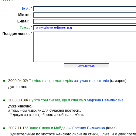
Ім'я
:
*
Місто:
E-mail:
Тема
:
*
Повідомлення:
*
2009.04.02/
Та жінка сон, а може мрія
/
затуливітер наталія
(гамарня)
дуже ніжно
2008.08.30/
Ну хто тобі сказав, що я слабка?
/
Мар'яна Невиліковна
дуже жіночно)
а тому - сміливо, як для сучасної поетеси..
:-* дякую за вірша, зберегла собі на пам"ять
2007.11.15/
Ваше Слово и Майданы
/
Евгения Бильченко
(Киев)
Удивительные по чистоте женского лиризма стихи, Ольга. Я о двух после