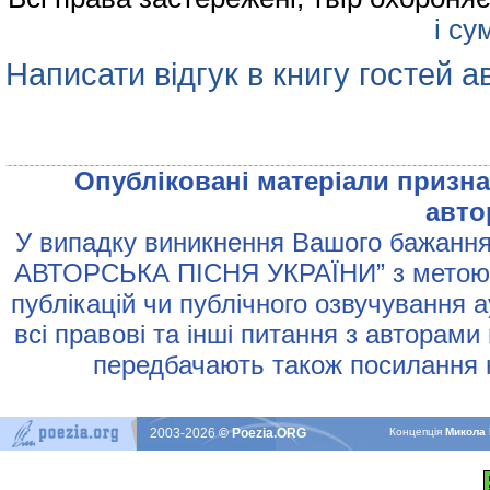
і су
Написати відгук в книгу гостей а
Опублiкованi матерiали признач
авто
У випадку виникнення Вашого бажання 
АВТОРСЬКА ПIСНЯ УКРАЇНИ” з метою р
публiкацiй чи публiчного озвучування 
всi правовi та iншi питання з авторами
передбачають також посилання н
2003-2026
© Poezia.ORG
Концепцiя
Микола 