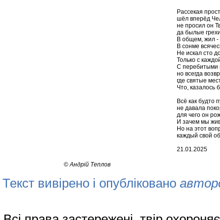
Рассекая прос
шёл вперёд Чел
не просил он Т
да былые грехи
В общем, жил - 
В сонме всячес
Не искал сто д
Только с каждо
С перебитыми 
но всегда возв
где святые мес
Что, казалось 
Всё как будто п
не давала поко
для чего он ро
И зачем мы жив
Но на этот воп
каждый свой обр
21.01.2025
©
Андрій Теплов
Текст вивірено і опубліковано
автор
Всі права застережені, твір охорон