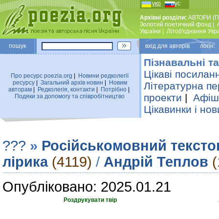
укр
рус
Архівні розділи:
АВТОРИ (П
Золотий поетичний фонд
|
України
|
Лiтоб'єднання Укр
пошук
вхiд для авторiв логін:
Пізнавальні та
Цікаві посилан
Про ресурс poezia.org
|
Новини редколегiї
ресурсу
|
Загальний архiв новин
|
Новим
Літературна пе
авторам
|
Редколегiя, контакти
|
Потрiбно
|
проекти
|
Афіша
Подяки за допомогу та співробітництво
Цікавинки і нов
???
»
Російськомовний тексто
лірика
(4119)
/
Андрій Теплов
(
Опубліковано: 2025.01.21
Роздрукувати твір