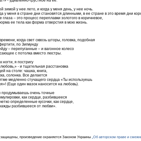
a?» - удивленно-грустное на ее.
й зимой у нее лето, и когда у меня день, у нее ночь.
да у меня в стране дни становятся длинными, в ее стране в это время дни кор
е глаза – это процесс переплавки золотого в коричневое,
орма ее тела как форма отверстия в мою жизнь.
времени, когда свет сквозь шторы, головка, подобная
ертити, по Зигмунду
йду – перепуганные – и вагонное колесо
сающее с потолка вместо люстры.
к ногти, я постригу
 любовь,» - и тщательная расстановка
ей на столе: чашка, книга,
ка, солонка. Все делается
итме медленно стучащего сердца «Ты используешь
я»! (Еще один мазок наносится на любовь).
 продумываешь очень точные
мулировки, как сердце, разбившееся
четко определенные кусочки, как сердце,
ажды разбившееся от любви».
 защищены, произведение охраняется Законом Украины
„Об авторском праве и смежн