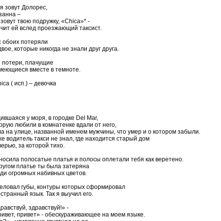
я зовут Долорес,
занна –
 зовут твою подружку, «Chica»* -
чит ей вслед проезжающий таксист.
 обоих потеряли
двое, которые никогда не знали друг друга.
 потери, плачущие
меющиеся вместе в темноте.
hica ( исп.) – девочка
ившаяся у моря, в городке Del Mar,
орую любили в комнатенке вдали от него,
а на улице, названной именем мужчины, что умер и о котором забыли.
е водитель такси не знал, где находится старый дом
верью, за которой тихо.
носила полосатые платья и полосы оплетали тебя как веретено.
ругом платье ты была затеряна
ди огромных набивных цветов.
еловал губы, контуры которых сформировал
странный язык. Так я выучил его.
равствуй, здравствуй!» -
ивет, привет» - обескураживающее на моем языке.