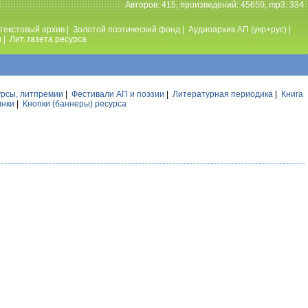
Авторов: 415, произведений: 45650, mp3: 334
текстовый архив
|
Золотой поэтический фонд
|
Аудиоархив АП (укр+рус)
|
ы
|
Лит. газета ресурса
урсы, литпремии
|
Фестивали АП и поэзии
|
Литературная периодика
|
Книга
инки
|
Кнопки (баннеры) ресурса